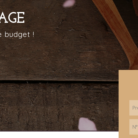
SAGE
 budget !