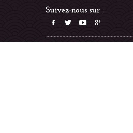
Suivez-nous sur :
2 Quai Jacques Bourgoin
91100 Corbeil-Essonnes
(+33) 952 940 442
contact@sonyna.com
Souscrire à la Newslette