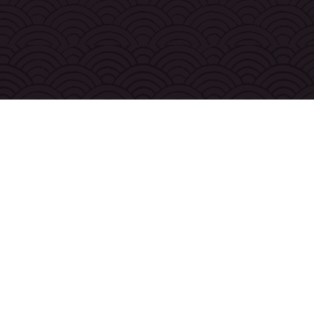
ui sommes-nous ?
rifs
ontact
entions légales
nditions générale d'utilisation