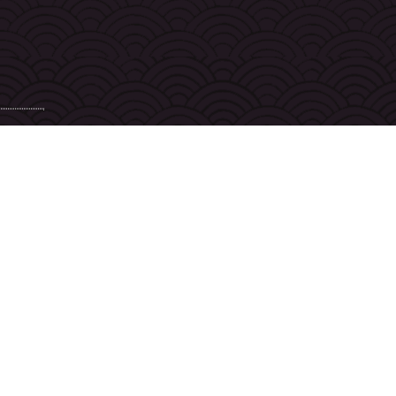
CURE MINCEUR
Q
ÉPILATIONS
Ta
SOINS DU VISAGE
C
MODELAGES
M
MAQUILLAGE
Co
CURE ANTI-AGE
r